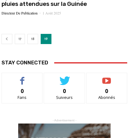
pluies attendues sur la Guinée
Directeur De Publication
1 Août 2025
-
17
18
19
STAY CONNECTED
0
0
0
Fans
Suiveurs
Abonnés
- Advertisement -