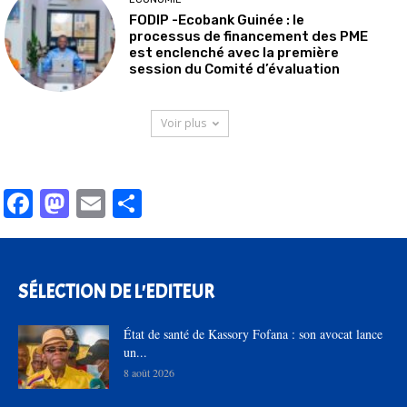
FODIP -Ecobank Guinée : le
processus de financement des PME
est enclenché avec la première
session du Comité d’évaluation
Voir plus
Facebook
Mastodon
Email
Partager
SÉLECTION DE L'EDITEUR
État de santé de Kassory Fofana : son avocat lance
un...
8 août 2026