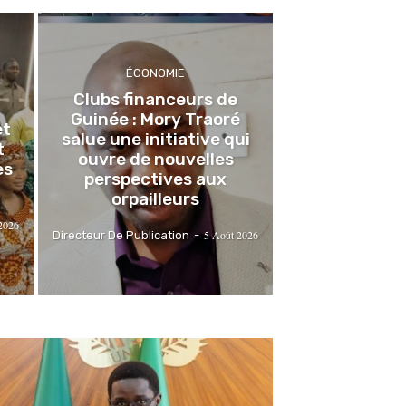
ÉCONOMIE
Clubs financeurs de
Guinée : Mory Traoré
et
salue une initiative qui
t
ouvre de nouvelles
es
perspectives aux
orpailleurs
2026
5 Août 2026
Directeur De Publication
-