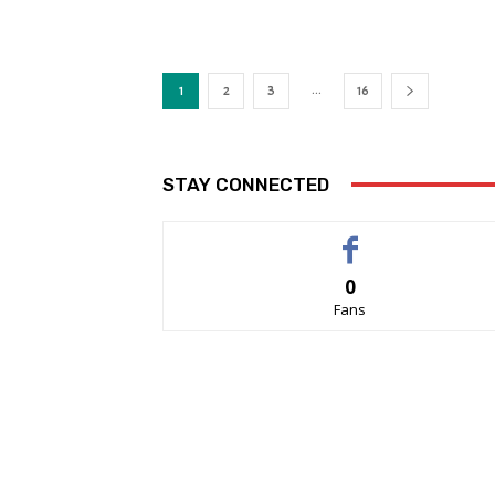
...
1
2
3
16
STAY CONNECTED
0
Fans