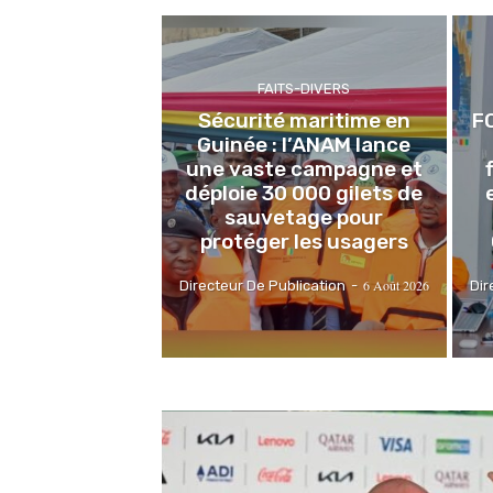
FAITS-DIVERS
Sécurité maritime en
F
Guinée : l’ANAM lance
une vaste campagne et
déploie 30 000 gilets de
sauvetage pour
protéger les usagers
6 Août 2026
Directeur De Publication
-
Dir