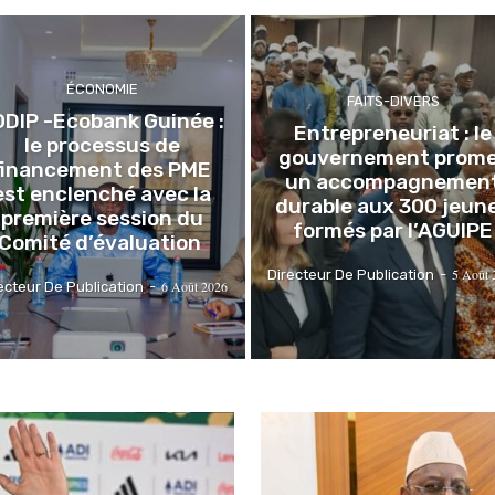
ÉCONOMIE
FAITS-DIVERS
ODIP -Ecobank Guinée :
Entrepreneuriat : le
le processus de
gouvernement prom
financement des PME
un accompagnemen
est enclenché avec la
durable aux 300 jeun
première session du
formés par l’AGUIPE
Comité d’évaluation
5 Août 
Directeur De Publication
-
6 Août 2026
ecteur De Publication
-