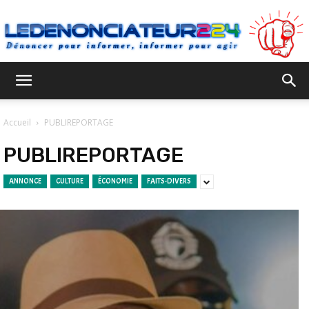
Ledenonciateur224
Accueil
PUBLIREPORTAGE
PUBLIREPORTAGE
ANNONCE
CULTURE
ÉCONOMIE
FAITS-DIVERS