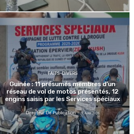
FAITS-DIVERS
Guinée : 11 présumés membres d’un
réseau de vol de motos présentés, 12
engins saisis par les Services spéciaux
Directeur De Publication
-
7 Août 2026