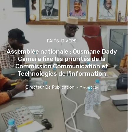
FAITS-DIVERS
Assemblée nationale : Ousmane Dady
Camara fixe les priorités de la
Commission Communication et
Technologies de l’information
Directeur De Publication
-
7 Août 2026