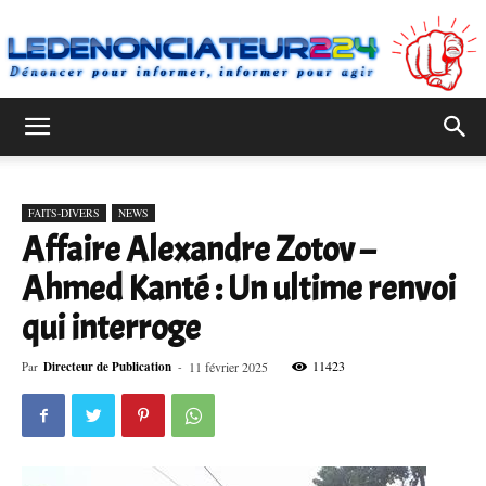
Ledenonciateur224
FAITS-DIVERS
NEWS
Affaire Alexandre Zotov –
Ahmed Kanté : Un ultime renvoi
qui interroge
11423
Par
Directeur de Publication
-
11 février 2025