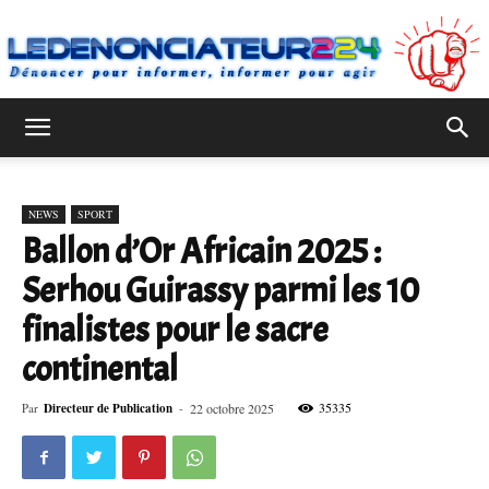
Ledenonciateur224
NEWS
SPORT
Ballon d’Or Africain 2025 :
Serhou Guirassy parmi les 10
finalistes pour le sacre
continental
35335
Par
Directeur de Publication
-
22 octobre 2025