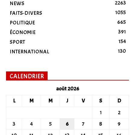
2263
NEWS
1055
FAITS-DIVERS
665
POLITIQUE
391
ÉCONOMIE
154
SPORT
130
INTERNATIONAL
CALENDRIER
août 2026
L
M
M
J
V
S
D
1
2
3
4
5
6
7
8
9