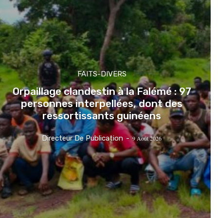
FAITS-DIVERS
Orpaillage clandestin à la Falémé : 97
personnes interpellées, dont des
ressortissants guinéens
Directeur De Publication
-
9 Août 2026