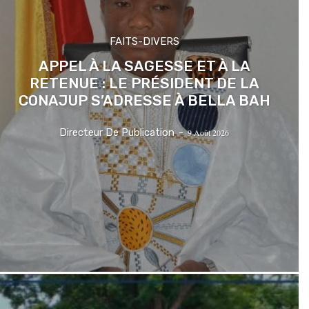
FAITS-DIVERS
APPEL À LA SAGESSE ET À LA
RETENUE : LE PRÉSIDENT DE LA
CONAJUP S’ADRESSE À BELLA BAH
Directeur De Publication
-
9 Août 2026