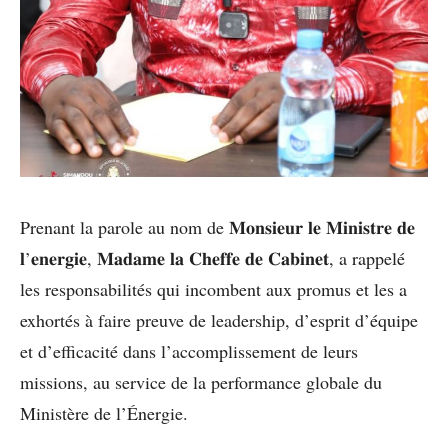
Prenant la parole au nom de 𝐌𝐨𝐧𝐬𝐢𝐞𝐮𝐫 𝐥𝐞 𝐌𝐢𝐧𝐢𝐬𝐭𝐫𝐞 𝐝𝐞
𝐥’𝐞𝐧𝐞𝐫𝐠𝐢𝐞, 𝐌𝐚𝐝𝐚𝐦𝐞 𝐥𝐚 𝐂𝐡𝐞𝐟𝐟𝐞 𝐝𝐞 𝐂𝐚𝐛𝐢𝐧𝐞𝐭, a rappelé
les responsabilités qui incombent aux promus et les a
exhortés à faire preuve de leadership, d’esprit d’équipe
et d’efficacité dans l’accomplissement de leurs
missions, au service de la performance globale du
Ministère de l’Énergie.