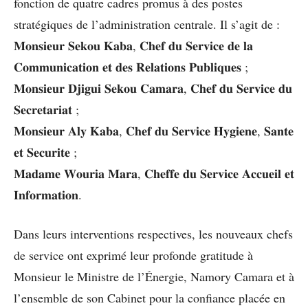
fonction de quatre cadres promus à des postes
stratégiques de l’administration centrale. Il s’agit de :
𝐌𝐨𝐧𝐬𝐢𝐞𝐮𝐫 𝐒𝐞𝐤𝐨𝐮 𝐊𝐚𝐛𝐚, 𝐂𝐡𝐞𝐟 𝐝𝐮 𝐒𝐞𝐫𝐯𝐢𝐜𝐞 𝐝𝐞 𝐥𝐚
𝐂𝐨𝐦𝐦𝐮𝐧𝐢𝐜𝐚𝐭𝐢𝐨𝐧 𝐞𝐭 𝐝𝐞𝐬 𝐑𝐞𝐥𝐚𝐭𝐢𝐨𝐧𝐬 𝐏𝐮𝐛𝐥𝐢𝐪𝐮𝐞𝐬 ;
𝐌𝐨𝐧𝐬𝐢𝐞𝐮𝐫 𝐃𝐣𝐢𝐠𝐮𝐢 𝐒𝐞𝐤𝐨𝐮 𝐂𝐚𝐦𝐚𝐫𝐚, 𝐂𝐡𝐞𝐟 𝐝𝐮 𝐒𝐞𝐫𝐯𝐢𝐜𝐞 𝐝𝐮
𝐒𝐞𝐜𝐫𝐞𝐭𝐚𝐫𝐢𝐚𝐭 ;
𝐌𝐨𝐧𝐬𝐢𝐞𝐮𝐫 𝐀𝐥𝐲 𝐊𝐚𝐛𝐚, 𝐂𝐡𝐞𝐟 𝐝𝐮 𝐒𝐞𝐫𝐯𝐢𝐜𝐞 𝐇𝐲𝐠𝐢𝐞𝐧𝐞, 𝐒𝐚𝐧𝐭𝐞
𝐞𝐭 𝐒𝐞𝐜𝐮𝐫𝐢𝐭𝐞 ;
𝐌𝐚𝐝𝐚𝐦𝐞 𝐖𝐨𝐮𝐫𝐢𝐚 𝐌𝐚𝐫𝐚, 𝐂𝐡𝐞𝐟𝐟𝐞 𝐝𝐮 𝐒𝐞𝐫𝐯𝐢𝐜𝐞 𝐀𝐜𝐜𝐮𝐞𝐢𝐥 𝐞𝐭
𝐈𝐧𝐟𝐨𝐫𝐦𝐚𝐭𝐢𝐨𝐧.
Dans leurs interventions respectives, les nouveaux chefs
de service ont exprimé leur profonde gratitude à
Monsieur le Ministre de l’Énergie, Namory Camara et à
l’ensemble de son Cabinet pour la confiance placée en