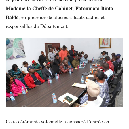
𝐌𝐚𝐝𝐚𝐦𝐞 𝐥𝐚 𝐂𝐡𝐞𝐟𝐟𝐞 𝐝𝐞 𝐂𝐚𝐛𝐢𝐧𝐞𝐭, 𝐅𝐚𝐭𝐨𝐮𝐦𝐚𝐭𝐚 𝐁𝐢𝐧𝐭𝐚
𝐁𝐚𝐥𝐝𝐞, en présence de plusieurs hauts cadres et
responsables du Département.
Cette cérémonie solennelle a consacré l’entrée en