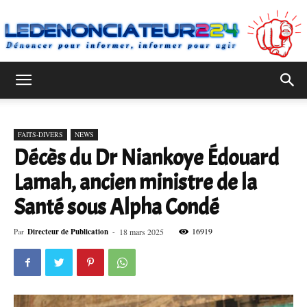
Ledenonciateur224
FAITS-DIVERS
NEWS
Décès du Dr Niankoye Édouard
Lamah, ancien ministre de la
Santé sous Alpha Condé
16919
Par
Directeur de Publication
-
18 mars 2025