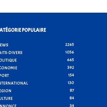
ATÉGORIE POPULAIRE
2265
EWS
1056
AITS-DIVERS
665
OLITIQUE
392
CONOMIE
154
PORT
130
NTERNATIONAL
87
EGION
84
ULTURE
34
NNONCE