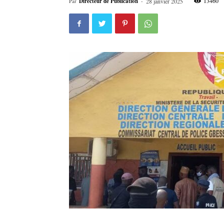
13460
Par
Directeur de Publication
-
28 janvier 2025