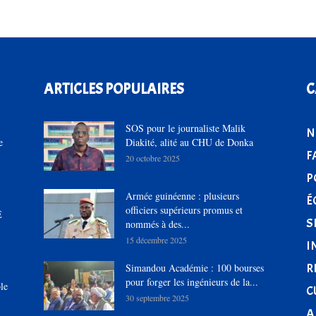
ARTICLES POPULAIRES
C
SOS pour le journaliste Malik
N
e
Diakité, alité au CHU de Donka
F
20 octobre 2025
P
Armée guinéenne : plusieurs
É
officiers supérieurs promus et
E
S
nommés à des...
15 décembre 2025
I
R
Simandou Académie : 100 bourses
pour forger les ingénieurs de la...
le
C
30 septembre 2025
A