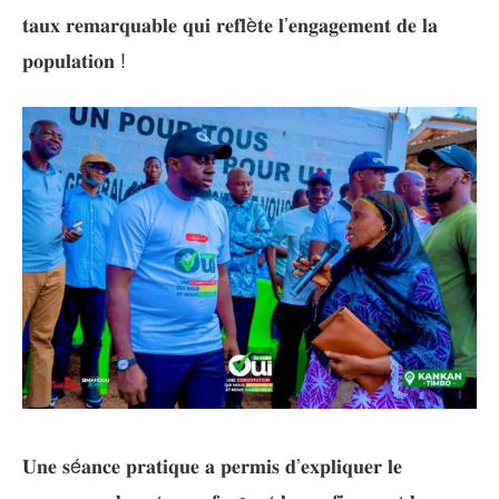
𝐭𝐚𝐮𝐱 𝐫𝐞𝐦𝐚𝐫𝐪𝐮𝐚𝐛𝐥𝐞 𝐪𝐮𝐢 𝐫𝐞𝐟𝐥è𝐭𝐞 𝐥’𝐞𝐧𝐠𝐚𝐠𝐞𝐦𝐞𝐧𝐭 𝐝𝐞 𝐥𝐚
𝐩𝐨𝐩𝐮𝐥𝐚𝐭𝐢𝐨𝐧 !
𝐔𝐧𝐞 𝐬é𝐚𝐧𝐜𝐞 𝐩𝐫𝐚𝐭𝐢𝐪𝐮𝐞 𝐚 𝐩𝐞𝐫𝐦𝐢𝐬 𝐝’𝐞𝐱𝐩𝐥𝐢𝐪𝐮𝐞𝐫 𝐥𝐞