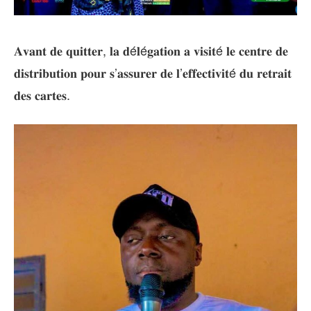
𝐀𝐯𝐚𝐧𝐭 𝐝𝐞 𝐪𝐮𝐢𝐭𝐭𝐞𝐫, 𝐥𝐚 𝐝é𝐥é𝐠𝐚𝐭𝐢𝐨𝐧 𝐚 𝐯𝐢𝐬𝐢𝐭é 𝐥𝐞 𝐜𝐞𝐧𝐭𝐫𝐞 𝐝𝐞
𝐝𝐢𝐬𝐭𝐫𝐢𝐛𝐮𝐭𝐢𝐨𝐧 𝐩𝐨𝐮𝐫 𝐬’𝐚𝐬𝐬𝐮𝐫𝐞𝐫 𝐝𝐞 𝐥’𝐞𝐟𝐟𝐞𝐜𝐭𝐢𝐯𝐢𝐭é 𝐝𝐮 𝐫𝐞𝐭𝐫𝐚𝐢𝐭
𝐝𝐞𝐬 𝐜𝐚𝐫𝐭𝐞𝐬.