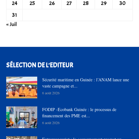
24
25
26
27
28
29
30
31
« Juil
SÉLECTION DE L'EDITEUR
Sécurité maritime en Guinée : l’ANAM lance une
vaste campagne et...
6 août 2026
FODIP -Ecobank Guinée : le processus de
financement des PME est...
6 août 2026