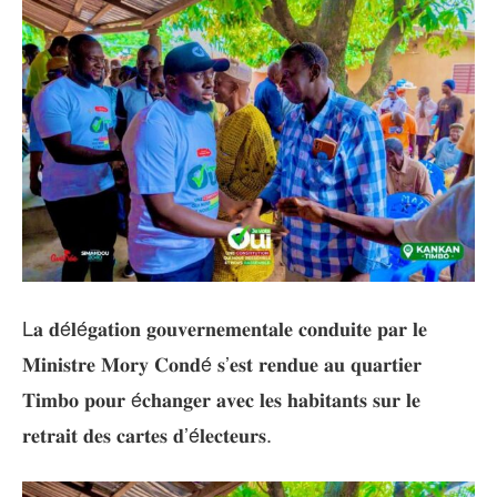
L𝐚 𝐝é𝐥é𝐠𝐚𝐭𝐢𝐨𝐧 𝐠𝐨𝐮𝐯𝐞𝐫𝐧𝐞𝐦𝐞𝐧𝐭𝐚𝐥𝐞 𝐜𝐨𝐧𝐝𝐮𝐢𝐭𝐞 𝐩𝐚𝐫 𝐥𝐞
𝐌𝐢𝐧𝐢𝐬𝐭𝐫𝐞 𝐌𝐨𝐫𝐲 𝐂𝐨𝐧𝐝é 𝐬’𝐞𝐬𝐭 𝐫𝐞𝐧𝐝𝐮𝐞 𝐚𝐮 𝐪𝐮𝐚𝐫𝐭𝐢𝐞𝐫
𝐓𝐢𝐦𝐛𝐨 𝐩𝐨𝐮𝐫 é𝐜𝐡𝐚𝐧𝐠𝐞𝐫 𝐚𝐯𝐞𝐜 𝐥𝐞𝐬 𝐡𝐚𝐛𝐢𝐭𝐚𝐧𝐭𝐬 𝐬𝐮𝐫 𝐥𝐞
𝐫𝐞𝐭𝐫𝐚𝐢𝐭 𝐝𝐞𝐬 𝐜𝐚𝐫𝐭𝐞𝐬 𝐝’é𝐥𝐞𝐜𝐭𝐞𝐮𝐫𝐬.