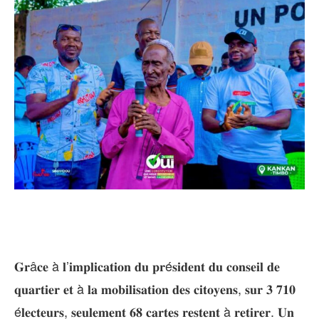
𝐆𝐫â𝐜𝐞 à 𝐥’𝐢𝐦𝐩𝐥𝐢𝐜𝐚𝐭𝐢𝐨𝐧 𝐝𝐮 𝐩𝐫é𝐬𝐢𝐝𝐞𝐧𝐭 𝐝𝐮 𝐜𝐨𝐧𝐬𝐞𝐢𝐥 𝐝𝐞
𝐪𝐮𝐚𝐫𝐭𝐢𝐞𝐫 𝐞𝐭 à 𝐥𝐚 𝐦𝐨𝐛𝐢𝐥𝐢𝐬𝐚𝐭𝐢𝐨𝐧 𝐝𝐞𝐬 𝐜𝐢𝐭𝐨𝐲𝐞𝐧𝐬, 𝐬𝐮𝐫 𝟑 𝟕𝟏𝟎
é𝐥𝐞𝐜𝐭𝐞𝐮𝐫𝐬, 𝐬𝐞𝐮𝐥𝐞𝐦𝐞𝐧𝐭 𝟔𝟖 𝐜𝐚𝐫𝐭𝐞𝐬 𝐫𝐞𝐬𝐭𝐞𝐧𝐭 à 𝐫𝐞𝐭𝐢𝐫𝐞𝐫. 𝐔𝐧