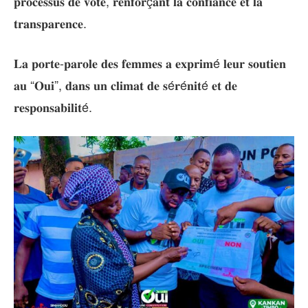
𝐩𝐫𝐨𝐜𝐞𝐬𝐬𝐮𝐬 𝐝𝐞 𝐯𝐨𝐭𝐞, 𝐫𝐞𝐧𝐟𝐨𝐫ç𝐚𝐧𝐭 𝐥𝐚 𝐜𝐨𝐧𝐟𝐢𝐚𝐧𝐜𝐞 𝐞𝐭 𝐥𝐚
𝐭𝐫𝐚𝐧𝐬𝐩𝐚𝐫𝐞𝐧𝐜𝐞.
𝐋𝐚 𝐩𝐨𝐫𝐭𝐞-𝐩𝐚𝐫𝐨𝐥𝐞 𝐝𝐞𝐬 𝐟𝐞𝐦𝐦𝐞𝐬 𝐚 𝐞𝐱𝐩𝐫𝐢𝐦é 𝐥𝐞𝐮𝐫 𝐬𝐨𝐮𝐭𝐢𝐞𝐧
𝐚𝐮 “𝐎𝐮𝐢”, 𝐝𝐚𝐧𝐬 𝐮𝐧 𝐜𝐥𝐢𝐦𝐚𝐭 𝐝𝐞 𝐬é𝐫é𝐧𝐢𝐭é 𝐞𝐭 𝐝𝐞
𝐫𝐞𝐬𝐩𝐨𝐧𝐬𝐚𝐛𝐢𝐥𝐢𝐭é.