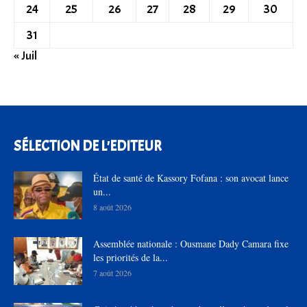
24
25
26
27
28
29
30
31
« Juil
SÉLECTION DE L'EDITEUR
État de santé de Kassory Fofana : son avocat lance
un...
8 août 2026
Assemblée nationale : Ousmane Dady Camara fixe
les priorités de la...
7 août 2026