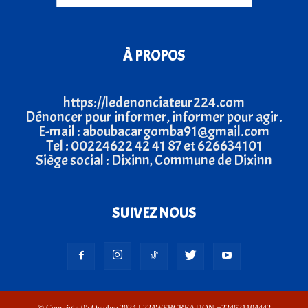
À PROPOS
https://ledenonciateur224.com
Dénoncer pour informer, informer pour agir.
E-mail : aboubacargomba91@gmail.com
Tel : 00224622 42 41 87 et 626634101
Siège social : Dixinn, Commune de Dixinn
SUIVEZ NOUS
© Copyright 05 Octobre 2024 I 224WEBCREATION +224621104442