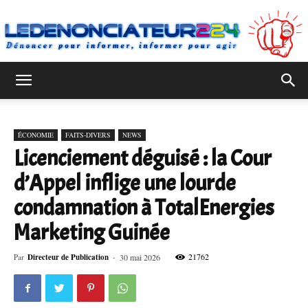
Ledenonciateur224
ÉCONOMIE
FAITS-DIVERS
NEWS
Licenciement déguisé : la Cour
d’Appel inflige une lourde
condamnation à TotalEnergies
Marketing Guinée
21762
Par
Directeur de Publication
-
30 mai 2026