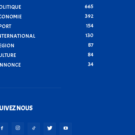
665
OLITIQUE
392
CONOMIE
154
PORT
130
NTERNATIONAL
87
EGION
84
ULTURE
34
NNONCE
UIVEZ NOUS