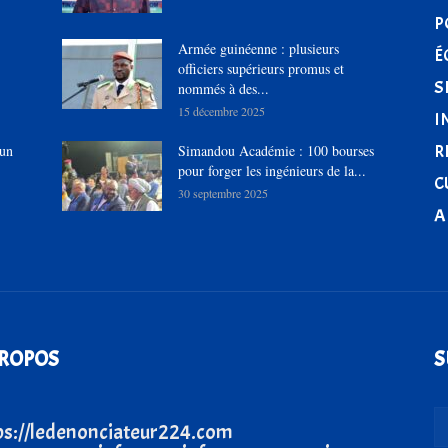
P
Armée guinéenne : plusieurs
É
officiers supérieurs promus et
S
nommés à des...
15 décembre 2025
I
R
’un
Simandou Académie : 100 bourses
pour forger les ingénieurs de la...
C
30 septembre 2025
A
PROPOS
S
ps://ledenonciateur224.com