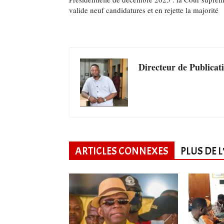
valide neuf candidatures et en rejette la majorité
Directeur de Publicat
ARTICLES CONNEXES
PLUS DE 