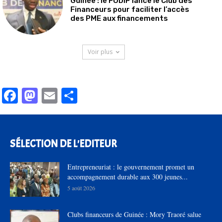
Guinée : le FODIP lance le Club des
Financeurs pour faciliter l’accès
des PME aux financements
Voir plus
Facebook
Mastodon
Email
Partager
SÉLECTION DE L'EDITEUR
Entrepreneuriat : le gouvernement promet un
accompagnement durable aux 300 jeunes...
5 août 2026
Clubs financeurs de Guinée : Mory Traoré salue