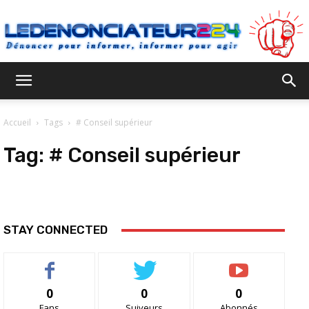
Ledenonciateur224
Accueil
Tags
# Conseil supérieur
Tag:
# Conseil supérieur
STAY CONNECTED
0
0
0
Fans
Suiveurs
Abonnés