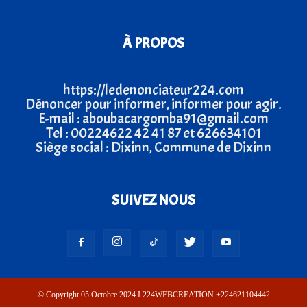
À PROPOS
https://ledenonciateur224.com
Dénoncer pour informer, informer pour agir.
E-mail : aboubacargomba91@gmail.com
Tel : 00224622 42 41 87 et 626634101
Siège social : Dixinn, Commune de Dixinn
SUIVEZ NOUS
© Copyright 05 Octobre 2024 I 224WEBCREATION +224621104442