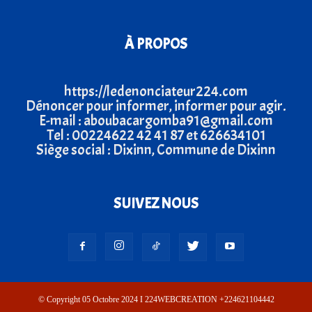
À PROPOS
https://ledenonciateur224.com
Dénoncer pour informer, informer pour agir.
E-mail : aboubacargomba91@gmail.com
Tel : 00224622 42 41 87 et 626634101
Siège social : Dixinn, Commune de Dixinn
SUIVEZ NOUS
© Copyright 05 Octobre 2024 I 224WEBCREATION +224621104442