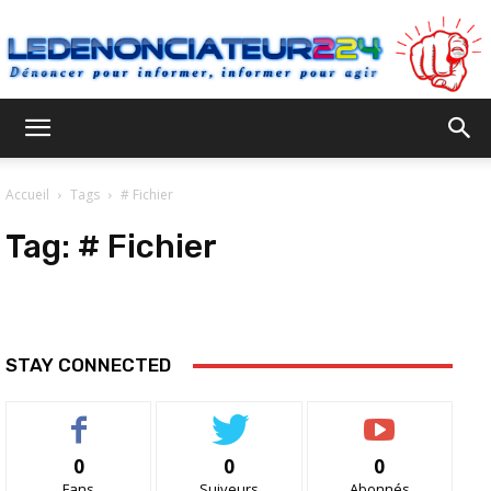
Ledenonciateur224
Accueil
Tags
# Fichier
Tag:
# Fichier
STAY CONNECTED
0
0
0
Fans
Suiveurs
Abonnés