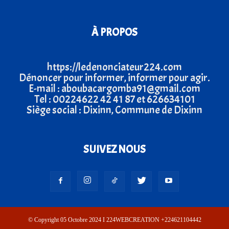
À PROPOS
https://ledenonciateur224.com
Dénoncer pour informer, informer pour agir.
E-mail : aboubacargomba91@gmail.com
Tel : 00224622 42 41 87 et 626634101
Siège social : Dixinn, Commune de Dixinn
SUIVEZ NOUS
© Copyright 05 Octobre 2024 I 224WEBCREATION +224621104442