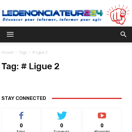
Ledenonciateur224
Accueil
Tags
# Ligue 2
Tag:
# Ligue 2
STAY CONNECTED
0
0
0
Fans
Suiveurs
Abonnés