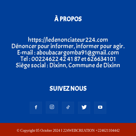
À PROPOS
https://ledenonciateur224.com
Dénoncer pour informer, informer pour agir.
E-mail : aboubacargomba91@gmail.com
Tel : 00224622 42 41 87 et 626634101
Siège social : Dixinn, Commune de Dixinn
SUIVEZ NOUS
© Copyright 05 Octobre 2024 I 224WEBCREATION +224621104442