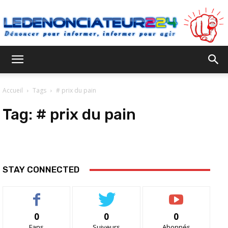
Ledenonciateur224
Accueil
Tags
# prix du pain
Tag:
# prix du pain
STAY CONNECTED
0
0
0
Fans
Suiveurs
Abonnés