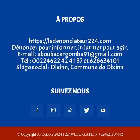
À PROPOS
https://ledenonciateur224.com
Dénoncer pour informer, informer pour agir.
E-mail : aboubacargomba91@gmail.com
Tel : 00224622 42 41 87 et 626634101
Siège social : Dixinn, Commune de Dixinn
SUIVEZ NOUS
© Copyright 05 Octobre 2024 I 224WEBCREATION +224621104442