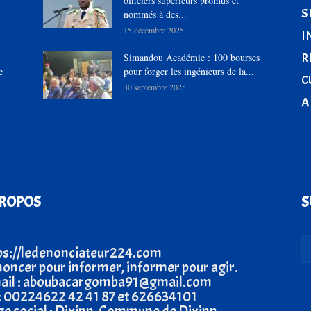
officiers supérieurs promus et
S
nommés à des...
15 décembre 2025
I
R
Simandou Académie : 100 bourses
e
pour forger les ingénieurs de la...
C
30 septembre 2025
A
PROPOS
S
ps://ledenonciateur224.com
oncer pour informer, informer pour agir.
ail : aboubacargomba91@gmail.com
 : 00224622 42 41 87 et 626634101