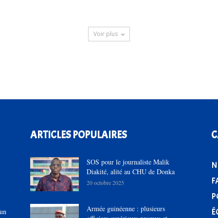
Voir plus
ARTICLES POPULAIRES
C
SOS pour le journaliste Malik
N
Diakité, alité au CHU de Donka
F
20 octobre 2025
P
Armée guinéenne : plusieurs
É
’un