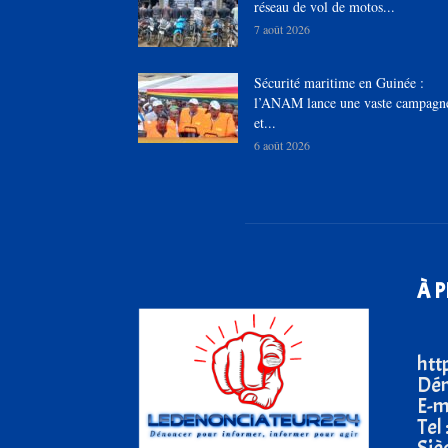
réseau de vol de motos...
7 août 2026
Sécurité maritime en Guinée :
l’ANAM lance une vaste campagn
et...
6 août 2026
À 
htt
Dén
E-m
Tel