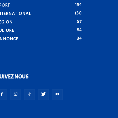
154
PORT
130
NTERNATIONAL
87
EGION
84
ULTURE
34
NNONCE
UIVEZ NOUS