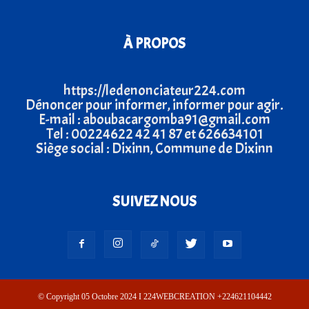
À PROPOS
https://ledenonciateur224.com
Dénoncer pour informer, informer pour agir.
E-mail : aboubacargomba91@gmail.com
Tel : 00224622 42 41 87 et 626634101
Siège social : Dixinn, Commune de Dixinn
SUIVEZ NOUS
© Copyright 05 Octobre 2024 I 224WEBCREATION +224621104442