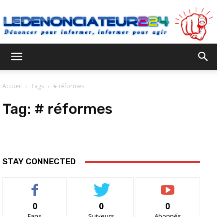
Ledenonciateur224
Accueil
Tags
# réformes
Tag:
# réformes
STAY CONNECTED
0
0
0
Fans
Suiveurs
Abonnés