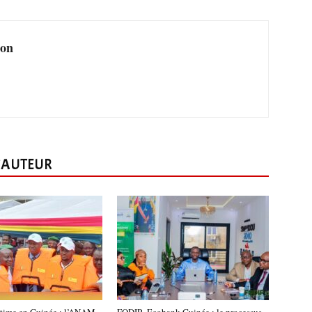
ion
L'AUTEUR
itime en Guinée : l’ANAM
FODIP -Ecobank Guinée : le processus