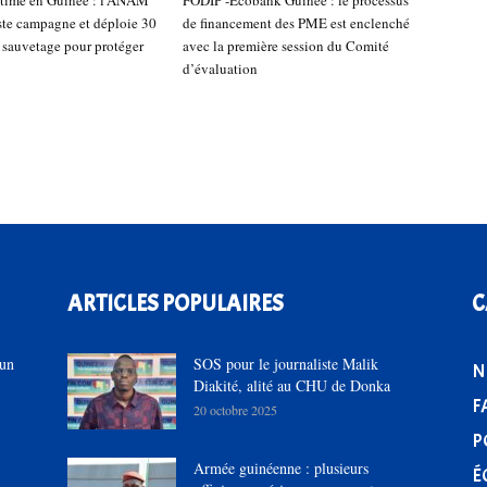
ste campagne et déploie 30
de financement des PME est enclenché
e sauvetage pour protéger
avec la première session du Comité
d’évaluation
ARTICLES POPULAIRES
C
’un
SOS pour le journaliste Malik
N
Diakité, alité au CHU de Donka
F
20 octobre 2025
P
Armée guinéenne : plusieurs
É