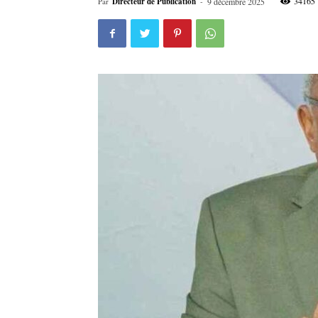
34165
Par
Directeur de Publication
-
9 décembre 2025