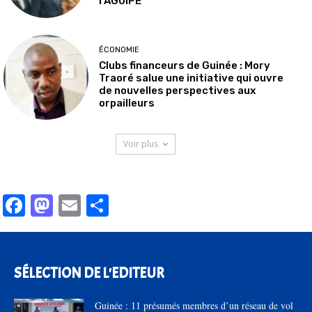
l’AGUIPE
ÉCONOMIE
Clubs financeurs de Guinée : Mory
Traoré salue une initiative qui ouvre
de nouvelles perspectives aux
orpailleurs
Voir plus
Facebook
Mastodon
Email
Partager
SÉLECTION DE L'EDITEUR
Guinée : 11 présumés membres d’un réseau de vol