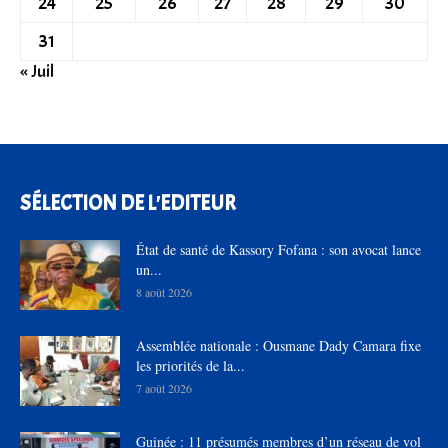
24
25
26
27
28
29
30
31
« Juil
SÉLECTION DE L'EDITEUR
État de santé de Kassory Fofana : son avocat lance
un...
8 août 2026
Assemblée nationale : Ousmane Dady Camara fixe
les priorités de la...
7 août 2026
Guinée : 11 présumés membres d’un réseau de vol