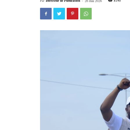
8190
Par
Directeur de Publication
-
26 mai 2026