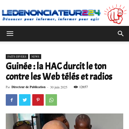
Ledenonciateur224
FAITS-DIVERS
NEWS
Guinée : la HAC durcit le ton
contre les Web télés et radios
12657
Par
Directeur de Publication
-
30 juin 2025