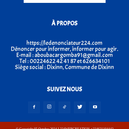
À PROPOS
https://ledenonciateur224.com
Dénoncer pour informer, informer pour agir.
E-mail : aboubacargomba91@gmail.com
Tel : 00224622 42 41 87 et 626634101
Siège social : Dixinn, Commune de Dixinn
SUIVEZ NOUS
© Copyright 05 Octobre 2024 I 224WEBCREATION +224621104442