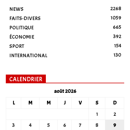
2268
NEWS
1059
FAITS-DIVERS
665
POLITIQUE
392
ÉCONOMIE
154
SPORT
130
INTERNATIONAL
CALENDRIER
août 2026
L
M
M
J
V
S
D
1
2
3
4
5
6
7
8
9