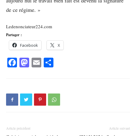
aujourd’hui le travail bien fait est devenu la signature
de ce régime. »
Ledenonciateur224.com
Partager :
Facebook
X
Facebook
Mastodon
Email
Partager
Article précédent
Article suivant