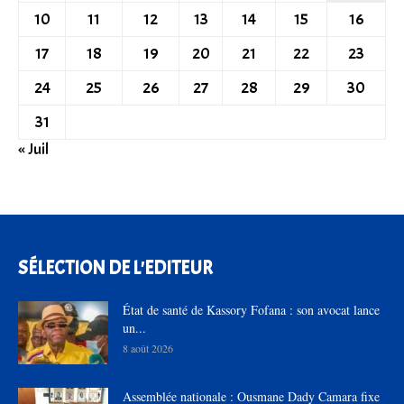
10
11
12
13
14
15
16
17
18
19
20
21
22
23
24
25
26
27
28
29
30
31
« Juil
SÉLECTION DE L'EDITEUR
État de santé de Kassory Fofana : son avocat lance
un...
8 août 2026
Assemblée nationale : Ousmane Dady Camara fixe