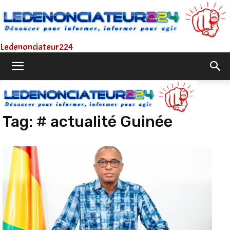
Ledenonciateur224
Accueil
Tags
# actualité Guinée
Tag:
# actualité Guinée