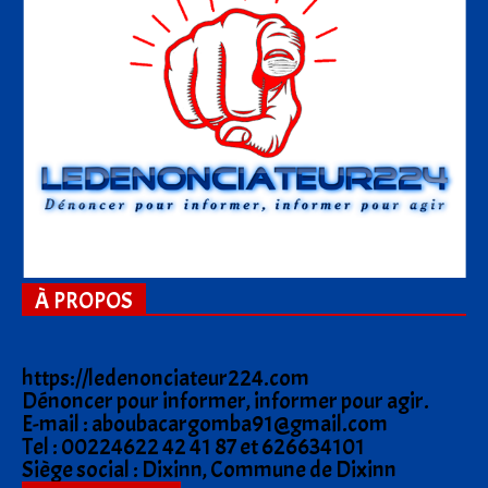
À PROPOS
https://ledenonciateur224.com
Dénoncer pour informer, informer pour agir.
E-mail : aboubacargomba91@gmail.com
Tel : 00224622 42 41 87 et 626634101
Siège social : Dixinn, Commune de Dixinn