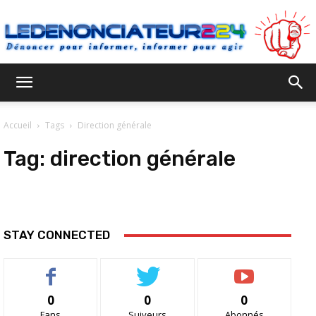
Ledenonciateur224
Accueil
Tags
Direction générale
Tag:
direction générale
STAY CONNECTED
0
0
0
Fans
Suiveurs
Abonnés