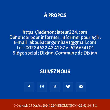
À PROPOS
https://ledenonciateur224.com
Dénoncer pour informer, informer pour agir.
E-mail : aboubacargomba91@gmail.com
Tel : 00224622 42 41 87 et 626634101
Siège social : Dixinn, Commune de Dixinn
SUIVEZ NOUS
© Copyright 05 Octobre 2024 I 224WEBCREATION +224621104442