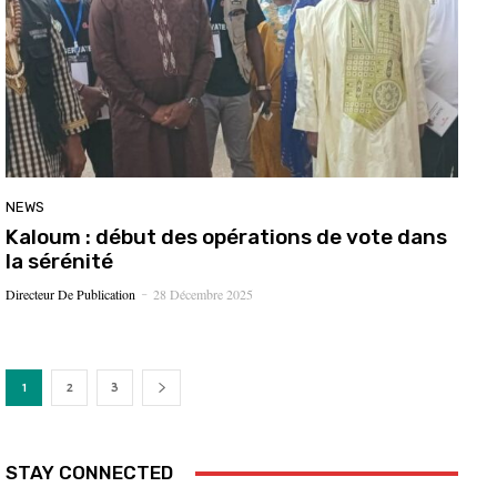
NEWS
Kaloum : début des opérations de vote dans
la sérénité
Directeur De Publication
28 Décembre 2025
-
1
2
3
STAY CONNECTED