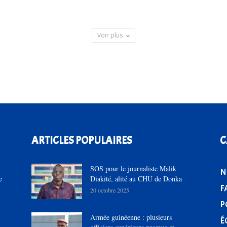
Voir plus
ARTICLES POPULAIRES
C
SOS pour le journaliste Malik
N
e
Diakité, alité au CHU de Donka
F
20 octobre 2025
P
Armée guinéenne : plusieurs
É