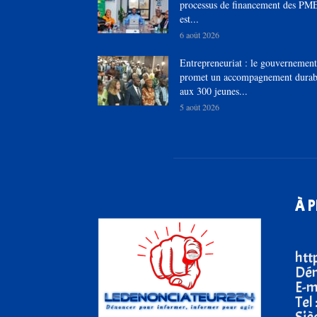
processus de financement des PM
est...
6 août 2026
Entrepreneuriat : le gouvernement
promet un accompagnement durab
aux 300 jeunes...
5 août 2026
À 
htt
Dén
E-m
Tel