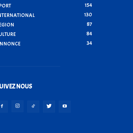
154
PORT
130
NTERNATIONAL
87
EGION
84
ULTURE
34
NNONCE
UIVEZ NOUS