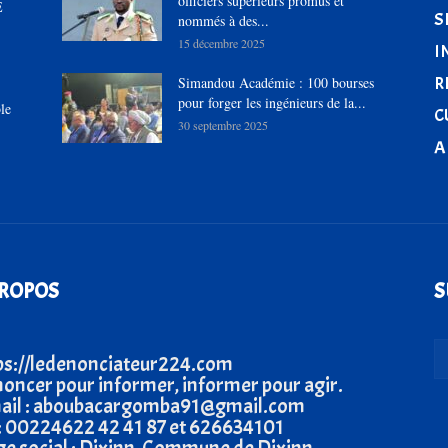
officiers supérieurs promus et
E
S
nommés à des...
15 décembre 2025
I
R
Simandou Académie : 100 bourses
pour forger les ingénieurs de la...
le
C
30 septembre 2025
A
PROPOS
S
ps://ledenonciateur224.com
oncer pour informer, informer pour agir.
ail : aboubacargomba91@gmail.com
 : 00224622 42 41 87 et 626634101