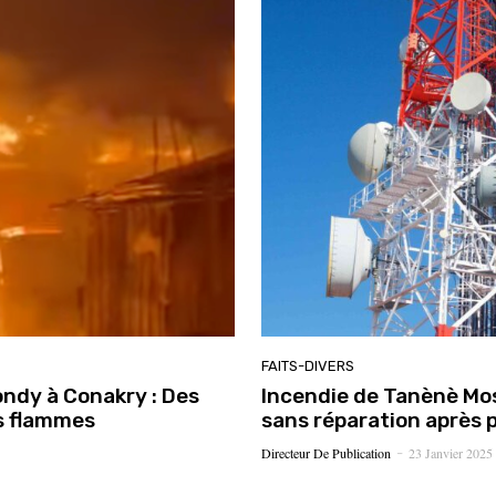
FAITS-DIVERS
ondy à Conakry : Des
Incendie de Tanènè Mos
es flammes
sans réparation après 
Directeur De Publication
23 Janvier 2025
-