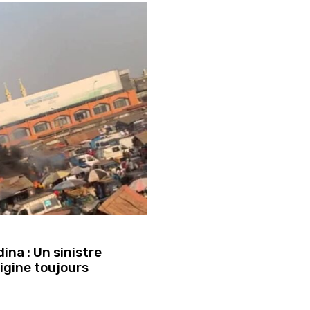
ina : Un sinistre
rigine toujours