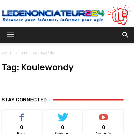
Ledenonciateur224
Accueil
Tags
Koulewondy
Tag:
Koulewondy
STAY CONNECTED
0
0
0
Fans
Suiveurs
Abonnés