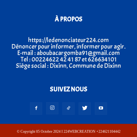
À PROPOS
https://ledenonciateur224.com
Dénoncer pour informer, informer pour agir.
E-mail : aboubacargomba91@gmail.com
Tel : 00224622 42 41 87 et 626634101
Siège social : Dixinn, Commune de Dixinn
SUIVEZ NOUS
© Copyright 05 Octobre 2024 I 224WEBCREATION +224621104442