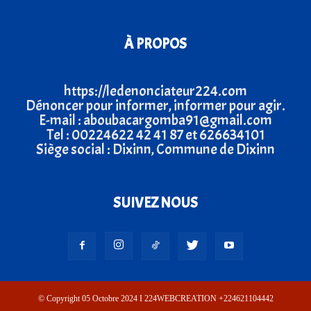
À PROPOS
https://ledenonciateur224.com
Dénoncer pour informer, informer pour agir.
E-mail : aboubacargomba91@gmail.com
Tel : 00224622 42 41 87 et 626634101
Siège social : Dixinn, Commune de Dixinn
SUIVEZ NOUS
© Copyright 05 Octobre 2024 I 224WEBCREATION +224621104442