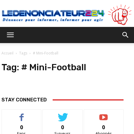
Ledenonciateur224
Accueil
Tags
# Mini-Football
Tag:
# Mini-Football
STAY CONNECTED
0
0
0
Fans
Suiveurs
Abonnés