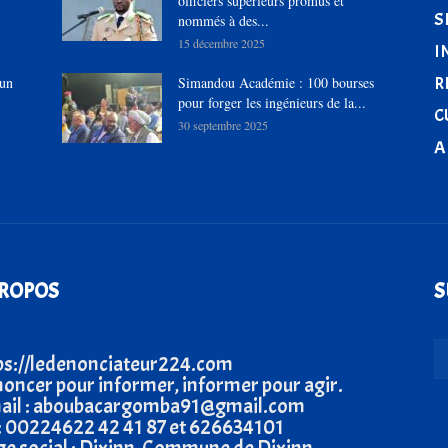
officiers supérieurs promus et
S
nommés à des...
15 décembre 2025
I
R
’un
Simandou Académie : 100 bourses
pour forger les ingénieurs de la...
C
30 septembre 2025
A
PROPOS
S
ps://ledenonciateur224.com
oncer pour informer, informer pour agir.
ail : aboubacargomba91@gmail.com
 : 00224622 42 41 87 et 626634101