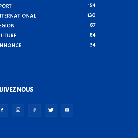
154
PORT
130
NTERNATIONAL
87
EGION
84
ULTURE
34
NNONCE
UIVEZ NOUS