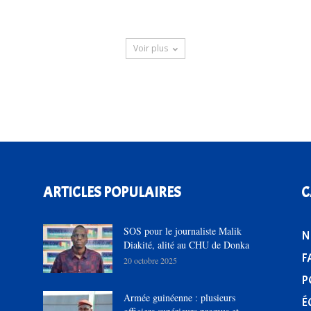
Voir plus
ARTICLES POPULAIRES
C
SOS pour le journaliste Malik
N
Diakité, alité au CHU de Donka
F
20 octobre 2025
P
Armée guinéenne : plusieurs
É