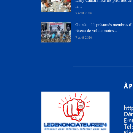
Dady Camara fixe les priorités de
la...
7 août 2026
Guinée : 11 présumés membres d
réseau de vol de motos...
7 août 2026
À 
htt
Dén
E-m
Tel