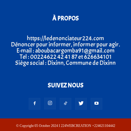
À PROPOS
https://ledenonciateur224.com
Dénoncer pour informer, informer pour agir.
E-mail : aboubacargomba91@gmail.com
Tel : 00224622 42 41 87 et 626634101
Siège social : Dixinn, Commune de Dixinn
SUIVEZ NOUS
© Copyright 05 Octobre 2024 I 224WEBCREATION +224621104442