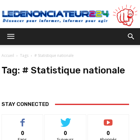
Ledenonciateur224
Accueil
Tags
# Statistique nationale
Tag:
# Statistique nationale
STAY CONNECTED
0
0
0
Fans
Suiveurs
Abonnés