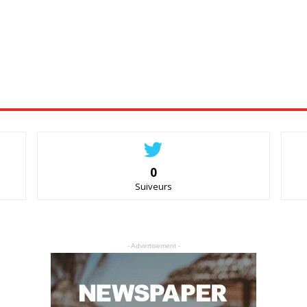
0
Suiveurs
- Advertisement -