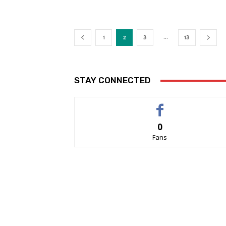
...
1
2
3
13
STAY CONNECTED
0
Fans