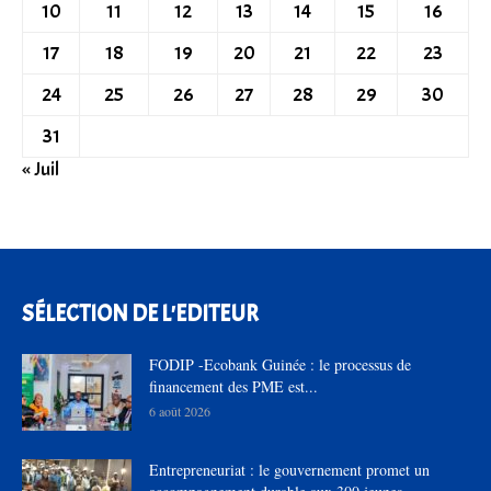
10
11
12
13
14
15
16
17
18
19
20
21
22
23
24
25
26
27
28
29
30
31
« Juil
SÉLECTION DE L'EDITEUR
FODIP -Ecobank Guinée : le processus de
financement des PME est...
6 août 2026
Entrepreneuriat : le gouvernement promet un