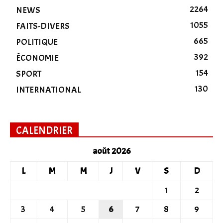
2264
NEWS
1055
FAITS-DIVERS
665
POLITIQUE
392
ÉCONOMIE
154
SPORT
130
INTERNATIONAL
CALENDRIER
août 2026
L
M
M
J
V
S
D
1
2
3
4
5
6
7
8
9