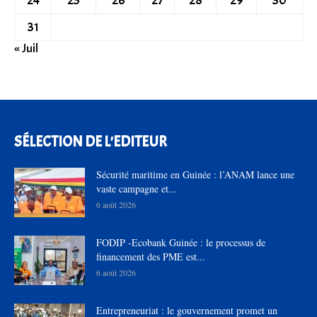
24
25
26
27
28
29
30
31
« Juil
SÉLECTION DE L'EDITEUR
Sécurité maritime en Guinée : l’ANAM lance une
vaste campagne et...
6 août 2026
FODIP -Ecobank Guinée : le processus de
financement des PME est...
6 août 2026
Entrepreneuriat : le gouvernement promet un